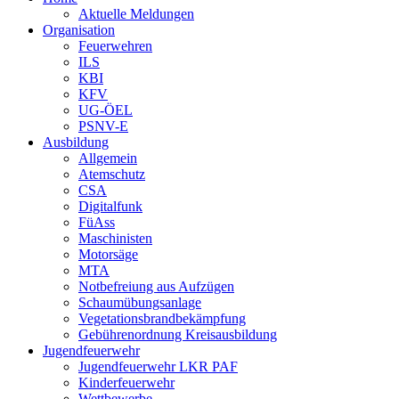
Aktuelle Meldungen
Organisation
Feuerwehren
ILS
KBI
KFV
UG-ÖEL
PSNV-E
Ausbildung
Allgemein
Atemschutz
CSA
Digitalfunk
FüAss
Maschinisten
Motorsäge
MTA
Notbefreiung aus Aufzügen
Schaumübungsanlage
Vegetationsbrandbekämpfung
Gebührenordnung Kreisausbildung
Jugendfeuerwehr
Jugendfeuerwehr LKR PAF
Kinderfeuerwehr
Wettbewerbe