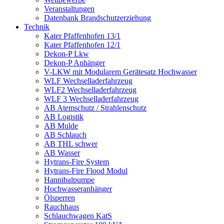
Veranstaltungen
Datenbank Brandschutzerziehung
Technik
Kater Pfaffenhofen 13/1
Kater Pfaffenhofen 12/1
Dekon-P Lkw
Dekon-P Anhänger
V-LKW mit Modularem Gerätesatz Hochwasser
WLF Wechselladerfahrzeug
WLF2 Wechselladerfahrzeug
WLF 3 Wechselladerfahrzeug
AB Atemschutz / Strahlenschutz
AB Logistik
AB Mulde
AB Schlauch
AB THL schwer
AB Wasser
Hytrans-Fire System
Hytrans-Fire Flood Modul
Hannibalpumpe
Hochwasseranhänger
Ölsperren
Rauchhaus
Schlauchwagen KatS