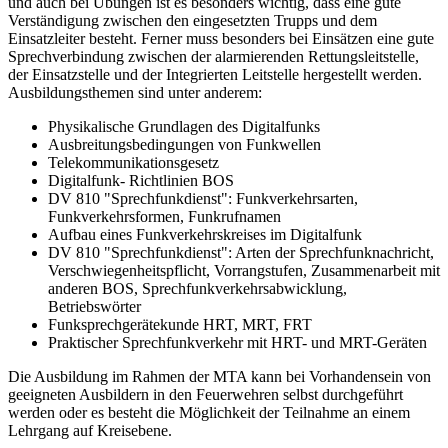
und auch bei Übungen ist es besonders wichtig, dass eine gute
Verständigung zwischen den eingesetzten Trupps und dem
Einsatzleiter besteht. Ferner muss besonders bei Einsätzen eine gute
Sprechverbindung zwischen der alarmierenden Rettungsleitstelle,
der Einsatzstelle und der Integrierten Leitstelle hergestellt werden.
Ausbildungsthemen sind unter anderem:
Physikalische Grundlagen des Digitalfunks
Ausbreitungsbedingungen von Funkwellen
Telekommunikationsgesetz
Digitalfunk- Richtlinien BOS
DV 810 "Sprechfunkdienst": Funkverkehrsarten,
Funkverkehrsformen, Funkrufnamen
Aufbau eines Funkverkehrskreises im Digitalfunk
DV 810 "Sprechfunkdienst": Arten der Sprechfunknachricht,
Verschwiegenheitspflicht, Vorrangstufen, Zusammenarbeit mit
anderen BOS, Sprechfunkverkehrsabwicklung,
Betriebswörter
Funksprechgerätekunde HRT, MRT, FRT
Praktischer Sprechfunkverkehr mit HRT- und MRT-Geräten
Die Ausbildung im Rahmen der MTA kann bei Vorhandensein von
geeigneten Ausbildern in den Feuerwehren selbst durchgeführt
werden oder es besteht die Möglichkeit der Teilnahme an einem
Lehrgang auf Kreisebene.