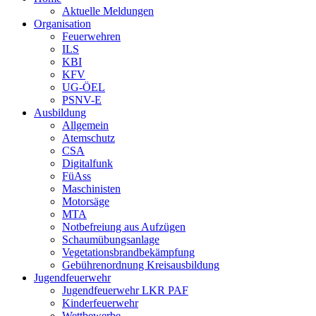
Aktuelle Meldungen
Organisation
Feuerwehren
ILS
KBI
KFV
UG-ÖEL
PSNV-E
Ausbildung
Allgemein
Atemschutz
CSA
Digitalfunk
FüAss
Maschinisten
Motorsäge
MTA
Notbefreiung aus Aufzügen
Schaumübungsanlage
Vegetationsbrandbekämpfung
Gebührenordnung Kreisausbildung
Jugendfeuerwehr
Jugendfeuerwehr LKR PAF
Kinderfeuerwehr
Wettbewerbe