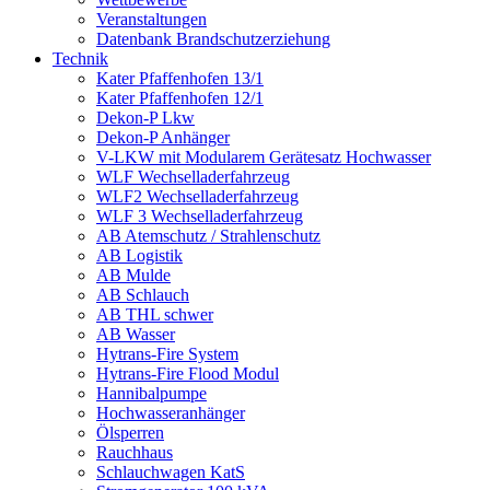
Veranstaltungen
Datenbank Brandschutzerziehung
Technik
Kater Pfaffenhofen 13/1
Kater Pfaffenhofen 12/1
Dekon-P Lkw
Dekon-P Anhänger
V-LKW mit Modularem Gerätesatz Hochwasser
WLF Wechselladerfahrzeug
WLF2 Wechselladerfahrzeug
WLF 3 Wechselladerfahrzeug
AB Atemschutz / Strahlenschutz
AB Logistik
AB Mulde
AB Schlauch
AB THL schwer
AB Wasser
Hytrans-Fire System
Hytrans-Fire Flood Modul
Hannibalpumpe
Hochwasseranhänger
Ölsperren
Rauchhaus
Schlauchwagen KatS