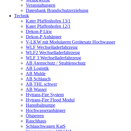
Veranstaltungen
Datenbank Brandschutzerziehung
Technik
Kater Pfaffenhofen 13/1
Kater Pfaffenhofen 12/1
Dekon-P Lkw
Dekon-P Anhänger
V-LKW mit Modularem Gerätesatz Hochwasser
WLF Wechselladerfahrzeug
WLF2 Wechselladerfahrzeug
WLF 3 Wechselladerfahrzeug
AB Atemschutz / Strahlenschutz
AB Logistik
AB Mulde
AB Schlauch
AB THL schwer
AB Wasser
Hytrans-Fire System
Hytrans-Fire Flood Modul
Hannibalpumpe
Hochwasseranhänger
Ölsperren
Rauchhaus
Schlauchwagen KatS