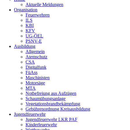
Aktuelle Meldungen
Organisation
Feuerwehren
ILS
KBI
KFV
UG-ÖEL
PSNV-E
Ausbildung
Allgemein
Atemschutz
CSA
Digitalfunk
FüAss
Maschinisten
Motorsäge
MTA
Notbefreiung aus Aufzügen
Schaumübungsanlage
Vegetationsbrandbekämpfung
Gebührenordnung Kreisausbildung
Jugendfeuerwehr
Jugendfeuerwehr LKR PAF
Kinderfeuerwehr
Wettbewerbe