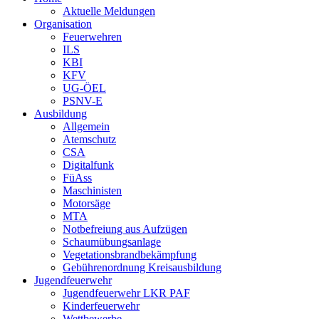
Aktuelle Meldungen
Organisation
Feuerwehren
ILS
KBI
KFV
UG-ÖEL
PSNV-E
Ausbildung
Allgemein
Atemschutz
CSA
Digitalfunk
FüAss
Maschinisten
Motorsäge
MTA
Notbefreiung aus Aufzügen
Schaumübungsanlage
Vegetationsbrandbekämpfung
Gebührenordnung Kreisausbildung
Jugendfeuerwehr
Jugendfeuerwehr LKR PAF
Kinderfeuerwehr
Wettbewerbe