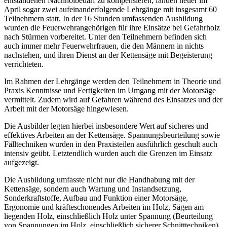
entstandenen Nachholbedarf zu kompensieren, fanden heuer im
April sogar zwei aufeinanderfolgende Lehrgänge mit insgesamt 60
Teilnehmern statt. In der 16 Stunden umfassenden Ausbildung
wurden die Feuerwehrangehörigen für ihre Einsätze bei Gefahrholz
nach Stürmen vorbereitet. Unter den Teilnehmern befinden sich
auch immer mehr Feuerwehrfrauen, die den Männern in nichts
nachstehen, und ihren Dienst an der Kettensäge mit Begeisterung
verrichteten.
Im Rahmen der Lehrgänge werden den Teilnehmern in Theorie und
Praxis Kenntnisse und Fertigkeiten im Umgang mit der Motorsäge
vermittelt. Zudem wird auf Gefahren während des Einsatzes und der
Arbeit mit der Motorsäge hingewiesen.
Die Ausbilder legten hierbei insbesondere Wert auf sicheres und
effektives Arbeiten an der Kettensäge. Spannungsbeurteilung sowie
Fälltechniken wurden in den Praxisteilen ausführlich geschult auch
intensiv geübt. Letztendlich wurden auch die Grenzen im Einsatz
aufgezeigt.
Die Ausbildung umfasste nicht nur die Handhabung mit der
Kettensäge, sondern auch Wartung und Instandsetzung,
Sonderkraftstoffe, Aufbau und Funktion einer Motorsäge,
Ergonomie und kräfteschonendes Arbeiten im Holz, Sägen am
liegenden Holz, einschließlich Holz unter Spannung (Beurteilung
von Spannungen im Holz, einschließlich sicherer Schnitttechniken),