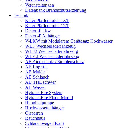
Veranstaltungen
Datenbank Brandschutzerziehung
Technik
Kater Pfaffenhofen 13/1
Kater Pfaffenhofen 12/1
Dekon-P Lkw
Dekon-P Anhänger
V-LKW mit Modularem Gerätesatz Hochwasser
WLF Wechselladerfahrzeug
WLF2 Wechselladerfahrzeug
WLF 3 Wechselladerfahrzeug
AB Atemschutz / Strahlenschutz
AB Logistik
AB Mulde
AB Schlauch
AB THL schwer
AB Wasser
Hytrans-Fire System
Hytrans-Fire Flood Modul
Hannibalpumpe
Hochwasseranhänger
Ölsperren
Rauchhaus
Schlauchwagen KatS