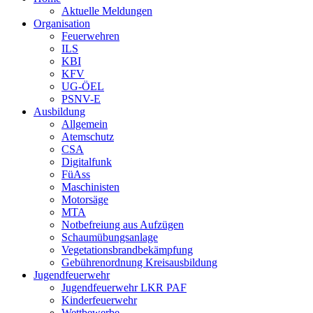
Aktuelle Meldungen
Organisation
Feuerwehren
ILS
KBI
KFV
UG-ÖEL
PSNV-E
Ausbildung
Allgemein
Atemschutz
CSA
Digitalfunk
FüAss
Maschinisten
Motorsäge
MTA
Notbefreiung aus Aufzügen
Schaumübungsanlage
Vegetationsbrandbekämpfung
Gebührenordnung Kreisausbildung
Jugendfeuerwehr
Jugendfeuerwehr LKR PAF
Kinderfeuerwehr
Wettbewerbe