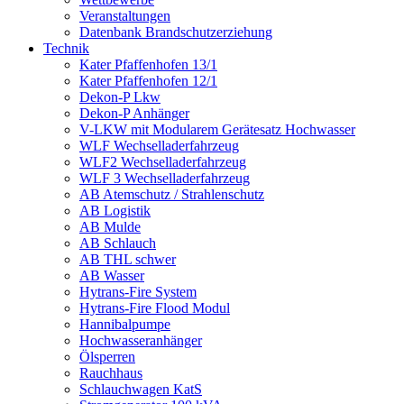
Veranstaltungen
Datenbank Brandschutzerziehung
Technik
Kater Pfaffenhofen 13/1
Kater Pfaffenhofen 12/1
Dekon-P Lkw
Dekon-P Anhänger
V-LKW mit Modularem Gerätesatz Hochwasser
WLF Wechselladerfahrzeug
WLF2 Wechselladerfahrzeug
WLF 3 Wechselladerfahrzeug
AB Atemschutz / Strahlenschutz
AB Logistik
AB Mulde
AB Schlauch
AB THL schwer
AB Wasser
Hytrans-Fire System
Hytrans-Fire Flood Modul
Hannibalpumpe
Hochwasseranhänger
Ölsperren
Rauchhaus
Schlauchwagen KatS