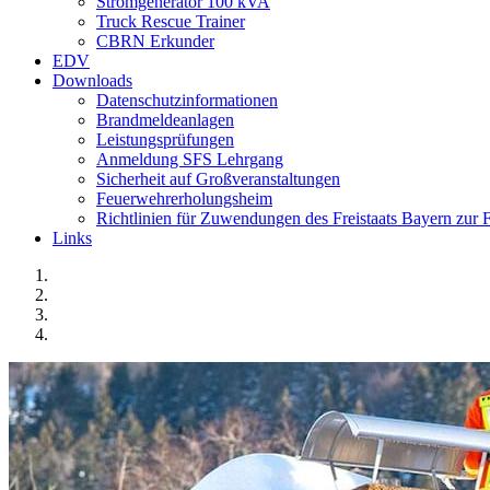
Stromgenerator 100 kVA
Truck Rescue Trainer
CBRN Erkunder
EDV
Downloads
Datenschutzinformationen
Brandmeldeanlagen
Leistungsprüfungen
Anmeldung SFS Lehrgang
Sicherheit auf Großveranstaltungen
Feuerwehrerholungsheim
Richtlinien für Zuwendungen des Freistaats Bayern zu
Links