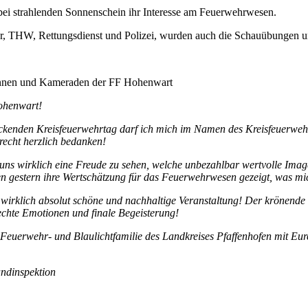
ei strahlenden Sonnenschein ihr Interesse am Feuerwehrwesen.
, THW, Rettungsdienst und Polizei, wurden auch die Schauübungen un
adinnen und Kameraden der FF Hohenwart
ohenwart!
ckenden Kreisfeuerwehrtag darf ich mich im Namen des Kreisfeuerwe
recht herzlich bedanken!
 uns wirklich eine Freude zu sehen, welche unbezahlbar wertvolle Ima
 gestern ihre Wertschätzung für das Feuerwehrwesen gezeigt, was mic
ine wirklich absolut schöne und nachhaltige Veranstaltung! Der krön
echte Emotionen und finale Begeisterung!
euerwehr- und Blaulichtfamilie des Landkreises Pfaffenhofen mit Eu
ndinspektion