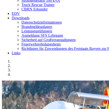
Stromgenerator 100 kVA
Truck Rescue Trainer
CBRN Erkunder
EDV
Downloads
Datenschutzinformationen
Brandmeldeanlagen
Leistungsprüfungen
Anmeldung SFS Lehrgang
Sicherheit auf Großveranstaltungen
Feuerwehrerholungsheim
Richtlinien für Zuwendungen des Freistaats Bayern zu
Links