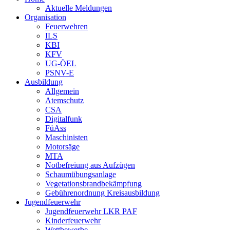
Aktuelle Meldungen
Organisation
Feuerwehren
ILS
KBI
KFV
UG-ÖEL
PSNV-E
Ausbildung
Allgemein
Atemschutz
CSA
Digitalfunk
FüAss
Maschinisten
Motorsäge
MTA
Notbefreiung aus Aufzügen
Schaumübungsanlage
Vegetationsbrandbekämpfung
Gebührenordnung Kreisausbildung
Jugendfeuerwehr
Jugendfeuerwehr LKR PAF
Kinderfeuerwehr
Wettbewerbe