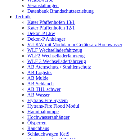
Veranstaltungen
Datenbank Brandschutzerziehung
Technik
Kater Pfaffenhofen 13/1
Kater Pfaffenhofen 12/1
Dekon-P Lkw
Dekon-P Anhänger
V-LKW mit Modularem Gerätesatz Hochwasser
WLF Wechselladerfahrzeug
WLF2 Wechselladerfahrzeug
WLF 3 Wechselladerfahrzeug
AB Atemschutz / Strahlenschutz
AB Logistik
AB Mulde
AB Schlauch
AB THL schwer
AB Wasser
Hytrans-Fire System
Hytrans-Fire Flood Modul
Hannibalpumpe
Hochwasseranhänger
Ölsperren
Rauchhaus
Schlauchwagen KatS