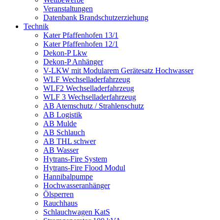
Veranstaltungen
Datenbank Brandschutzerziehung
Technik
Kater Pfaffenhofen 13/1
Kater Pfaffenhofen 12/1
Dekon-P Lkw
Dekon-P Anhänger
V-LKW mit Modularem Gerätesatz Hochwasser
WLF Wechselladerfahrzeug
WLF2 Wechselladerfahrzeug
WLF 3 Wechselladerfahrzeug
AB Atemschutz / Strahlenschutz
AB Logistik
AB Mulde
AB Schlauch
AB THL schwer
AB Wasser
Hytrans-Fire System
Hytrans-Fire Flood Modul
Hannibalpumpe
Hochwasseranhänger
Ölsperren
Rauchhaus
Schlauchwagen KatS