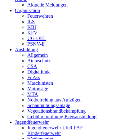
Aktuelle Meldungen
Organisation
Feuerwehren
ILS
KBI
KFV
UG-ÖEL
PSNV-E
Ausbildung
Allgemein
Atemschutz
CSA
Digitalfunk
FüAss
Maschinisten
Motorsäge
MTA
Notbefreiung aus Aufzügen
Schaumübungsanlage
Vegetationsbrandbekämpfung
Gebührenordnung Kreisausbildung
Jugendfeuerwehr
Jugendfeuerwehr LKR PAF
Kinderfeuerwehr
Wettbewerbe