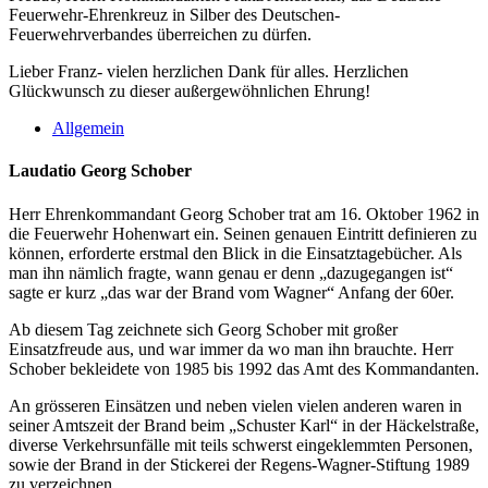
Feuerwehr-Ehrenkreuz in Silber des Deutschen-
Feuerwehrverbandes überreichen zu dürfen.
Lieber Franz- vielen herzlichen Dank für alles. Herzlichen
Glückwunsch zu dieser außergewöhnlichen Ehrung!
Allgemein
Laudatio Georg Schober
Herr Ehrenkommandant Georg Schober trat am 16. Oktober 1962 in
die Feuerwehr Hohenwart ein. Seinen genauen Eintritt definieren zu
können, erforderte erstmal den Blick in die Einsatztagebücher. Als
man ihn nämlich fragte, wann genau er denn „dazugegangen ist“
sagte er kurz „das war der Brand vom Wagner“ Anfang der 60er.
Ab diesem Tag zeichnete sich Georg Schober mit großer
Einsatzfreude aus, und war immer da wo man ihn brauchte. Herr
Schober bekleidete von 1985 bis 1992 das Amt des Kommandanten.
An grösseren Einsätzen und neben vielen vielen anderen waren in
seiner Amtszeit der Brand beim „Schuster Karl“ in der Häckelstraße,
diverse Verkehrsunfälle mit teils schwerst eingeklemmten Personen,
sowie der Brand in der Stickerei der Regens-Wagner-Stiftung 1989
zu verzeichnen.