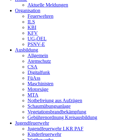
Aktuelle Meldungen
Organisation
Feuerwehren
ILS
KBI
KFV
UG-ÖEL
PSNV-E
Ausbildung
Allgemein
Atemschutz
CSA
Digitalfunk
FüAss
Maschinisten
Motorsäge
MTA
Notbefreiung aus Aufzügen
Schaumübungsanlage
Vegetationsbrandbekämpfung
Gebührenordnung Kreisausbildung
Jugendfeuerwehr
Jugendfeuerwehr LKR PAF
Kinderfeuerwehr
Wettbewerbe