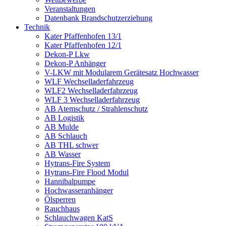
Veranstaltungen
Datenbank Brandschutzerziehung
Technik
Kater Pfaffenhofen 13/1
Kater Pfaffenhofen 12/1
Dekon-P Lkw
Dekon-P Anhänger
V-LKW mit Modularem Gerätesatz Hochwasser
WLF Wechselladerfahrzeug
WLF2 Wechselladerfahrzeug
WLF 3 Wechselladerfahrzeug
AB Atemschutz / Strahlenschutz
AB Logistik
AB Mulde
AB Schlauch
AB THL schwer
AB Wasser
Hytrans-Fire System
Hytrans-Fire Flood Modul
Hannibalpumpe
Hochwasseranhänger
Ölsperren
Rauchhaus
Schlauchwagen KatS