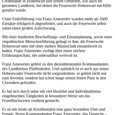
Großbrände in Hohenwart und seinen Ortsteilen, wie auch im
gesamten Landkreis, bei denen die Feuerwehr Hohenwart mit Hilfe
gerufen wurde.
Unter Federführung von Franz Amesreiter wurden mehr als 1600
Einsätze erfolgreich abgearbeitet, und auch die Feuerwehr selbst
nahm einen großen Aufschwung.
Mit einer fundierten Beschaffungs- und Einsatzplanung, sowie einer
empathischen Menschenführung gelingt es ihm, die Feuerwehr
Hohenwart stets mit einer starken Mannschaft einsatzbereit zu
halten. Franz Amesreiter verfügt über einen reichen
Erfahrungsschatz, der unbezahlbar wertvoll ist.
Franz Amesreiter gehört zu den dienstältestenden Kommandanten
des Landkreises Pfaffenhofen. Und natürlich ist er auch aus seiner
Hohenwarter Feuerwehr nicht wegzudenken- er gehört nicht nur
zum Inventar, sondern hat schon lange seinen festen Platz in den
Chroniken gefunden.
Er hat sich durch seine mit viel Herzblut und Individualismus
eingebrachten Tätigkeiten in besonderer Weise um das
Feuerlöschwesen verdient gemacht.
Es ist mir heute als Kreisbrandrat eine ganz besondere Ehre und
Freude, Herrn Kommandanten Franz Amesreiter, das Deutsche –