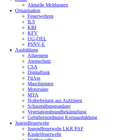
Aktuelle Meldungen
Organisation
Feuerwehren
ILS
KBI
KFV
UG-ÖEL
PSNV-E
Ausbildung
Allgemein
Atemschutz
CSA
Digitalfunk
FüAss
Maschinisten
Motorsäge
MTA
Notbefreiung aus Aufzügen
Schaumübungsanlage
Vegetationsbrandbekämpfung
Gebührenordnung Kreisausbildung
Jugendfeuerwehr
Jugendfeuerwehr LKR PAF
Kinderfeuerwehr
Wettbewerbe