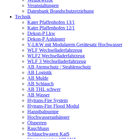
Veranstaltungen
Datenbank Brandschutzerziehung
Technik
Kater Pfaffenhofen 13/1
Kater Pfaffenhofen 12/1
Dekon-P Lkw
Dekon-P Anhänger
V-LKW mit Modularem Gerätesatz Hochwasser
WLF Wechselladerfahrzeug
WLF2 Wechselladerfahrzeug
WLF 3 Wechselladerfahrzeug
AB Atemschutz / Strahlenschutz
AB Logistik
AB Mulde
AB Schlauch
AB THL schwer
AB Wasser
Hytrans-Fire System
Hytrans-Fire Flood Modul
Hannibalpumpe
Hochwasseranhänger
Ölsperren
Rauchhaus
Schlauchwagen KatS