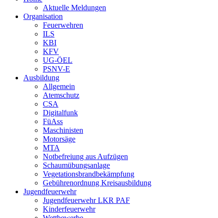
Aktuelle Meldungen
Organisation
Feuerwehren
ILS
KBI
KFV
UG-ÖEL
PSNV-E
Ausbildung
Allgemein
Atemschutz
CSA
Digitalfunk
FüAss
Maschinisten
Motorsäge
MTA
Notbefreiung aus Aufzügen
Schaumübungsanlage
Vegetationsbrandbekämpfung
Gebührenordnung Kreisausbildung
Jugendfeuerwehr
Jugendfeuerwehr LKR PAF
Kinderfeuerwehr
Wettbewerbe