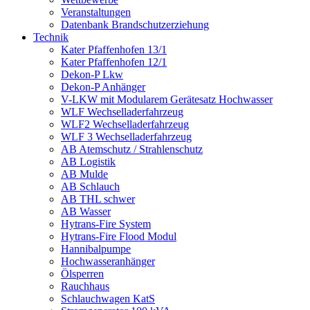
Veranstaltungen
Datenbank Brandschutzerziehung
Technik
Kater Pfaffenhofen 13/1
Kater Pfaffenhofen 12/1
Dekon-P Lkw
Dekon-P Anhänger
V-LKW mit Modularem Gerätesatz Hochwasser
WLF Wechselladerfahrzeug
WLF2 Wechselladerfahrzeug
WLF 3 Wechselladerfahrzeug
AB Atemschutz / Strahlenschutz
AB Logistik
AB Mulde
AB Schlauch
AB THL schwer
AB Wasser
Hytrans-Fire System
Hytrans-Fire Flood Modul
Hannibalpumpe
Hochwasseranhänger
Ölsperren
Rauchhaus
Schlauchwagen KatS