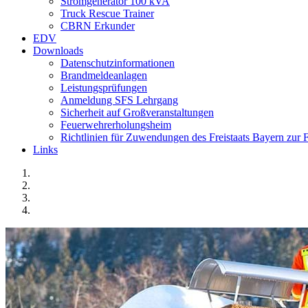
Stromgenerator 100 kVA
Truck Rescue Trainer
CBRN Erkunder
EDV
Downloads
Datenschutzinformationen
Brandmeldeanlagen
Leistungsprüfungen
Anmeldung SFS Lehrgang
Sicherheit auf Großveranstaltungen
Feuerwehrerholungsheim
Richtlinien für Zuwendungen des Freistaats Bayern zu
Links