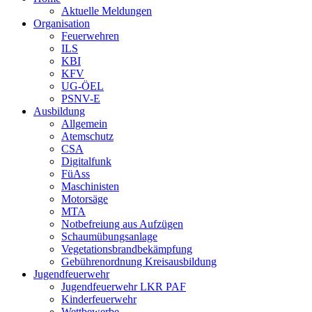
Aktuelle Meldungen
Organisation
Feuerwehren
ILS
KBI
KFV
UG-ÖEL
PSNV-E
Ausbildung
Allgemein
Atemschutz
CSA
Digitalfunk
FüAss
Maschinisten
Motorsäge
MTA
Notbefreiung aus Aufzügen
Schaumübungsanlage
Vegetationsbrandbekämpfung
Gebührenordnung Kreisausbildung
Jugendfeuerwehr
Jugendfeuerwehr LKR PAF
Kinderfeuerwehr
Wettbewerbe