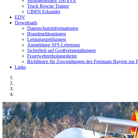
Stromgenerator 100 kVA
Truck Rescue Trainer
CBRN Erkunder
EDV
Downloads
Datenschutzinformationen
Brandmeldeanlagen
Leistungsprüfungen
Anmeldung SFS Lehrgang
Sicherheit auf Großveranstaltungen
Feuerwehrerholungsheim
Richtlinien für Zuwendungen des Freistaats Bayern zu
Links