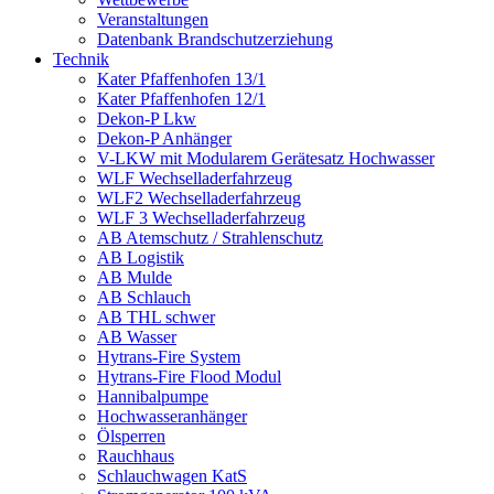
Veranstaltungen
Datenbank Brandschutzerziehung
Technik
Kater Pfaffenhofen 13/1
Kater Pfaffenhofen 12/1
Dekon-P Lkw
Dekon-P Anhänger
V-LKW mit Modularem Gerätesatz Hochwasser
WLF Wechselladerfahrzeug
WLF2 Wechselladerfahrzeug
WLF 3 Wechselladerfahrzeug
AB Atemschutz / Strahlenschutz
AB Logistik
AB Mulde
AB Schlauch
AB THL schwer
AB Wasser
Hytrans-Fire System
Hytrans-Fire Flood Modul
Hannibalpumpe
Hochwasseranhänger
Ölsperren
Rauchhaus
Schlauchwagen KatS