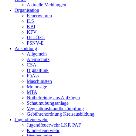
Aktuelle Meldungen
Organisation
Feuerwehren
ILS
KBI
KFV
UG-ÖEL
PSNV-E
Ausbildung
Allgemein
Atemschutz
CSA
Digitalfunk
FüAss
Maschinisten
Motorsäge
MTA
Notbefreiung aus Aufzügen
Schaumübungsanlage
Vegetationsbrandbekämpfung
Gebührenordnung Kreisausbildung
Jugendfeuerwehr
Jugendfeuerwehr LKR PAF
Kinderfeuerwehr
Wettbewerbe