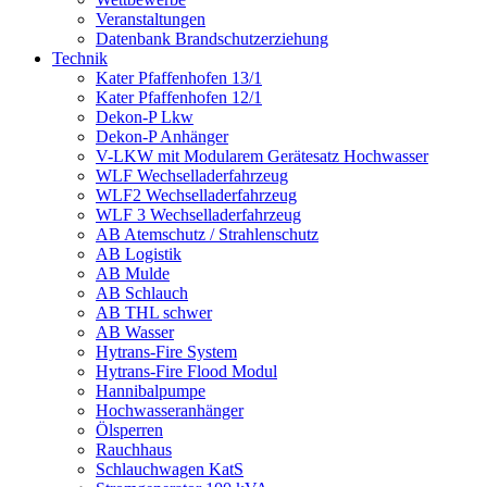
Veranstaltungen
Datenbank Brandschutzerziehung
Technik
Kater Pfaffenhofen 13/1
Kater Pfaffenhofen 12/1
Dekon-P Lkw
Dekon-P Anhänger
V-LKW mit Modularem Gerätesatz Hochwasser
WLF Wechselladerfahrzeug
WLF2 Wechselladerfahrzeug
WLF 3 Wechselladerfahrzeug
AB Atemschutz / Strahlenschutz
AB Logistik
AB Mulde
AB Schlauch
AB THL schwer
AB Wasser
Hytrans-Fire System
Hytrans-Fire Flood Modul
Hannibalpumpe
Hochwasseranhänger
Ölsperren
Rauchhaus
Schlauchwagen KatS