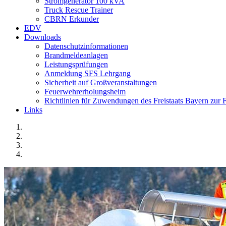
Stromgenerator 100 kVA
Truck Rescue Trainer
CBRN Erkunder
EDV
Downloads
Datenschutzinformationen
Brandmeldeanlagen
Leistungsprüfungen
Anmeldung SFS Lehrgang
Sicherheit auf Großveranstaltungen
Feuerwehrerholungsheim
Richtlinien für Zuwendungen des Freistaats Bayern zu
Links