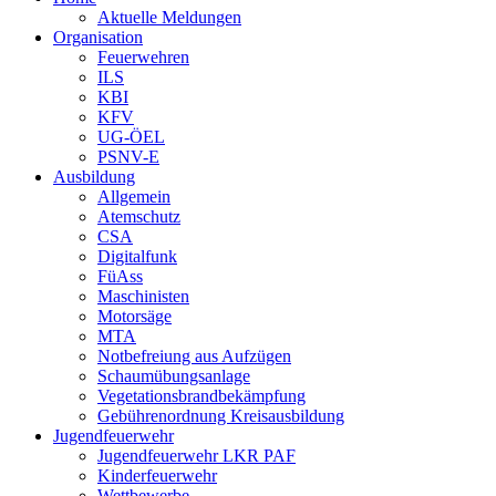
Aktuelle Meldungen
Organisation
Feuerwehren
ILS
KBI
KFV
UG-ÖEL
PSNV-E
Ausbildung
Allgemein
Atemschutz
CSA
Digitalfunk
FüAss
Maschinisten
Motorsäge
MTA
Notbefreiung aus Aufzügen
Schaumübungsanlage
Vegetationsbrandbekämpfung
Gebührenordnung Kreisausbildung
Jugendfeuerwehr
Jugendfeuerwehr LKR PAF
Kinderfeuerwehr
Wettbewerbe